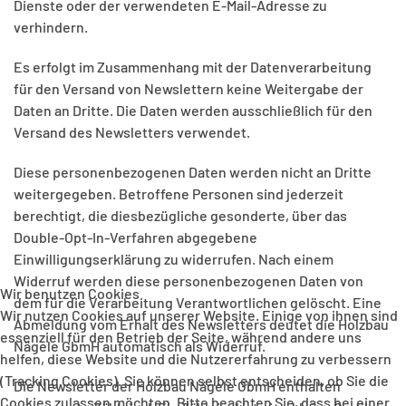
Dienste oder der verwendeten E-Mail-Adresse zu
verhindern.
Es erfolgt im Zusammenhang mit der Datenverarbeitung
für den Versand von Newslettern keine Weitergabe der
Daten an Dritte. Die Daten werden ausschließlich für den
Versand des Newsletters verwendet.
Diese personenbezogenen Daten werden nicht an Dritte
weitergegeben. Betroffene Personen sind jederzeit
berechtigt, die diesbezügliche gesonderte, über das
Double-Opt-In-Verfahren abgegebene
Einwilligungserklärung zu widerrufen. Nach einem
Widerruf werden diese personenbezogenen Daten von
Wir benutzen Cookies
dem für die Verarbeitung Verantwortlichen gelöscht. Eine
Wir nutzen Cookies auf unserer Website. Einige von ihnen sind
Abmeldung vom Erhalt des Newsletters deutet die Holzbau
essenziell für den Betrieb der Seite, während andere uns
Nägele GbmH automatisch als Widerruf.
helfen, diese Website und die Nutzererfahrung zu verbessern
(Tracking Cookies). Sie können selbst entscheiden, ob Sie die
Die Newsletter der Holzbau Nägele GbmH enthalten
Cookies zulassen möchten. Bitte beachten Sie, dass bei einer