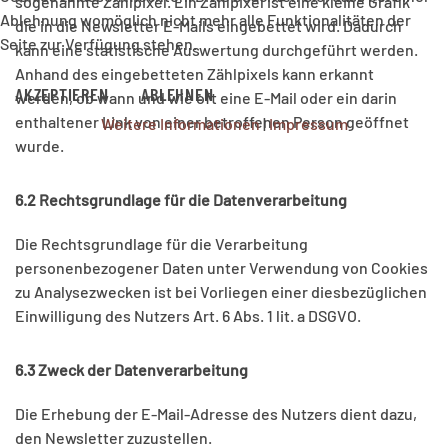
sogenannte Zählpixel. Ein Zählpixel ist eine kleine Grafik
Ablehnung womöglich nicht mehr alle Funktionalitäten der
die in die Newsletter E-Mails eingebettet wird. Dadurch
Seite zur Verfügung stehen.
kann eine statistische Auswertung durchgeführt werden.
Anhand des eingebetteten Zählpixels kann erkannt
AKZEPTIEREN
ABLEHNEN
werden, ob wann und wie oft eine E-Mail oder ein darin
enthaltener Link von einer betroffenen Person geöffnet
Weitere Informationen
|
Impressum
wurde.
6.2 Rechtsgrundlage für die Datenverarbeitung
Die Rechtsgrundlage für die Verarbeitung
personenbezogener Daten unter Verwendung von Cookies
zu Analysezwecken ist bei Vorliegen einer diesbezüglichen
Einwilligung des Nutzers Art. 6 Abs. 1 lit. a DSGVO.
6.3 Zweck der Datenverarbeitung
Die Erhebung der E-Mail-Adresse des Nutzers dient dazu,
den Newsletter zuzustellen.